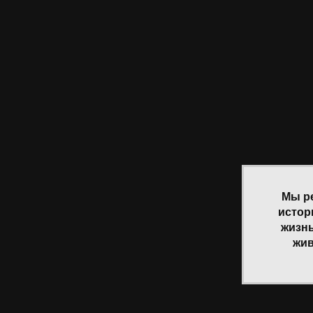
Мы р
истор
жизнь
жив