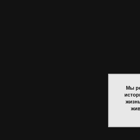
Мы р
истор
жизнь
жив