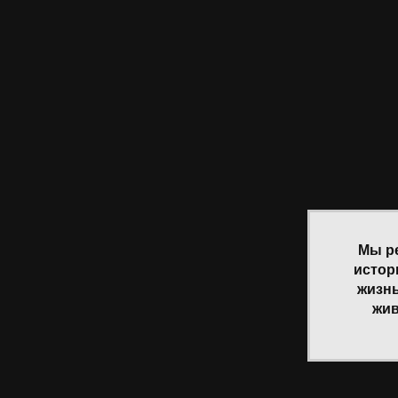
Мы р
истор
жизнь
жив